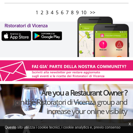
1
2
3
4
5
6
7
8
9
10
>>
Ristoratori di Vicenza
Are you a Restaurant Owner ?
Join the Ristoratori di Vicenza group and
increase your online visibility
X
Questo sito utilizza i cookie tecnici, i cookie analytics e, previo consenso