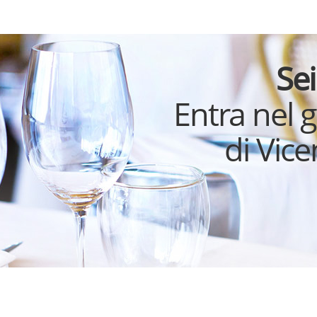
Sei
Entra nel 
di Vic