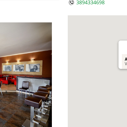
3894334698
A
V