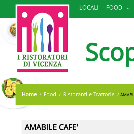
LOCALI
FOOD
Scop
Home
Food
Ristoranti e Trattorie
AMABIL
AMABILE CAFE'