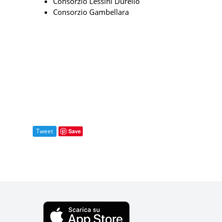
Consorzio Lessini Durello
Consorzio Gambellara
Tweet
Save