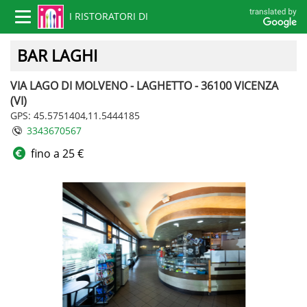
I RISTORATORI DI
Toggle
navigation
VICENZA
BAR LAGHI
VIA LAGO DI MOLVENO - LAGHETTO - 36100 VICENZA
(VI)
GPS: 45.5751404,11.5444185
3343670567
fino a 25 €