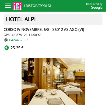
I RISTORATORI DI
Toggle
navigation
VICENZA
HOTEL ALPI
CORSO IV NOVEMBRE, 6/8 - 36012 ASIAGO (VI)
GPS: 45.875121,11.5092
0424462662
25-35 €