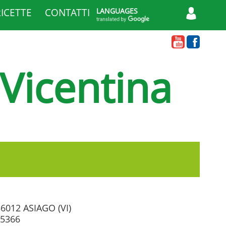
RICETTE
CONTATTI
LANGUAGES
 Vicentina
36012 ASIAGO (VI)
95366