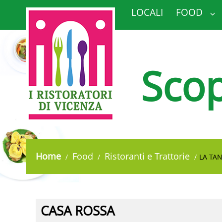
LOCALI
FOOD
Scop
Home
Food
Ristoranti e Trattorie
LA TA
CASA ROSSA