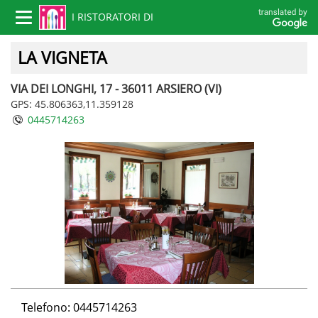
I RISTORATORI DI
Toggle
navigation
VICENZA
LA VIGNETA
VIA DEI LONGHI, 17 - 36011 ARSIERO (VI)
GPS: 45.806363,11.359128
0445714263
Telefono: 0445714263