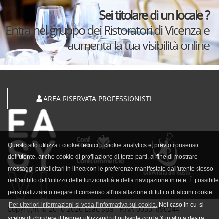
Sei titolare di un locale ?
Entra nel gruppo dei Ristoratori di Vicenza e
aumenta la tua visibilità online
AREA RISERVATA PROFESSIONISTI
Questo sito utilizza i cookie tecnici, i cookie analytics e, previo consenso
dell'utente, anche cookie di profilazione di terze parti, al fine di mostrare
messaggi pubblicitari in linea con le preferenze manifestate dall'utente stesso
nell'ambito dell'utilizzo delle funzionalità e della navigazione in rete. È possibile
personalizzare o negare il consenso all'installazione di tutti o di alcuni cookie.
Per ulteriori informazioni si veda l'informativa sui cookie.
Nel caso in cui si
Copyright © 2010-2026 Esac Spa - P.IVA 00331890244 -
scelga di chiudere il banner utilizzando il pulsante con la X in alto a destra,