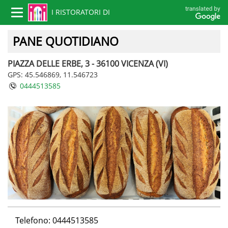
I RISTORATORI DI
Toggle
navigation
VICENZA
PANE QUOTIDIANO
PIAZZA DELLE ERBE, 3 - 36100 VICENZA (VI)
GPS: 45.546869, 11.546723
0444513585
Telefono: 0444513585