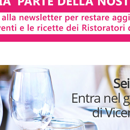
Sei
Entra nel 
di Vic