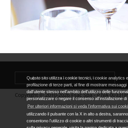
AREA RISERVATA PROFESSIONISTI
Questo sito utilizza i cookie tecnici, i cookie analytics
profilazione di terze parti, al fine di mostrare messaggi
dall'utente stesso nell'ambito dell'utilizzo delle funziona
Copyright © 2010-2026 Esac Spa - P.IVA 003318
personalizzare o negare il consenso all'installazione di t
Per ulteriori informazioni si veda l'informativa sui cooki
utilizzando il pulsante con la X in alto a destra, saran
consentono l'utilizzo di cookie o altri strumenti di tracc
sulla privacy generale, visita la pagina dedicata a
quest