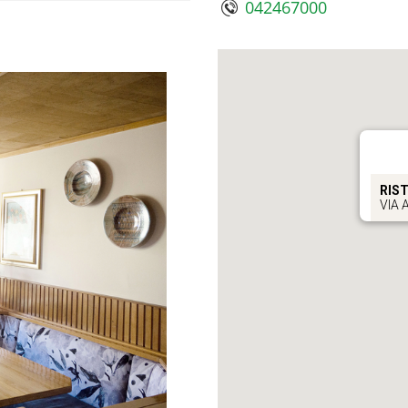
042467000
RIS
VIA 