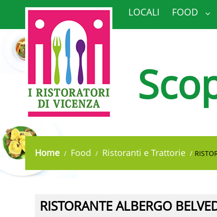
LOCALI
FOOD
Scop
Home
Food
Ristoranti e Trattorie
RISTO
RISTORANTE ALBERGO BELVE