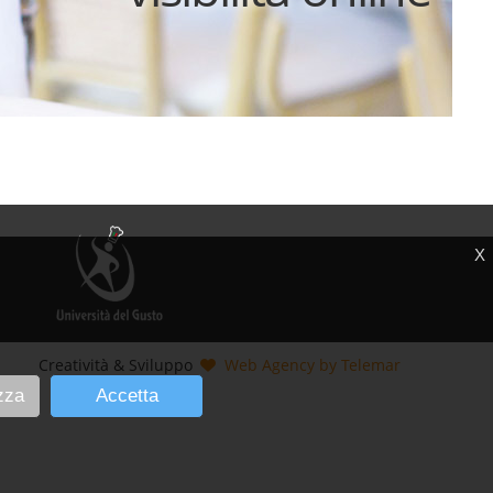
X
Creatività & Sviluppo
Web Agency by Telemar
zza
Accetta