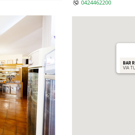
0424462200
BAR R
VIA TU