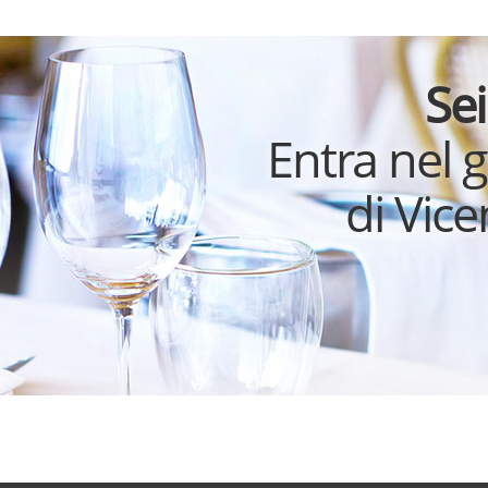
Sei
Entra nel 
di Vic