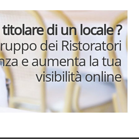
 titolare di un locale ?
gruppo dei Ristoratori
enza e aumenta la tua
visibilità online