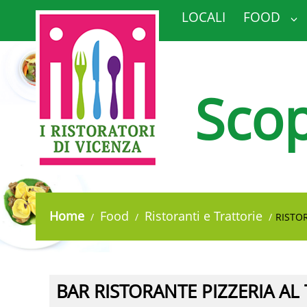
LOCALI
FOOD
Scop
Home
Food
Ristoranti e Trattorie
RISTO
BAR RISTORANTE PIZZERIA AL