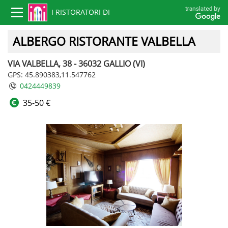
I RISTORATORI DI
Toggle
navigation
VICENZA
ALBERGO RISTORANTE VALBELLA
VIA VALBELLA, 38 - 36032 GALLIO (VI)
GPS: 45.890383,11.547762
0424449839
35-50 €