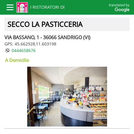
I RISTORATORI DI
Toggle
navigation
VICENZA
SECCO LA PASTICCERIA
VIA BASSANO, 1 - 36066 SANDRIGO (VI)
GPS: 45.662928,11.603198
0444658676
A Domicilio