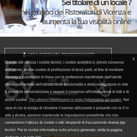
Sei titolare di un locale ?
Entra nel gruppo dei Ristoratori di Vicenza e
aumenta la tua visibilità online
AREA RISERVATA PROFESSIONISTI
X
Questo sito utilizza i cookie tecnici, i cookie analytics e, previo consenso
dell'utente, anche cookie di profilazione di terze parti, al fine di mostrare
messaggi pubblicitari in linea con le preferenze manifestate dall'utente
stesso nell'ambito dell'utilizzo delle funzionalità e della navigazione in rete.
È possibile personalizzare o negare il consenso all'installazione di tutti o di
alcuni cookie.
Per ulteriori informazioni si veda l'informativa sui cookie.
Nel
caso in cui si scelga di chiudere il banner utilizzando il pulsante con la X in
alto a destra, saranno mantenute le impostazioni predefinite che non
consentono l'utilizzo di cookie o altri strumenti di tracciamento diversi dai
Copyright © 2010-2026 Esac Spa - P.IVA 00331890244 -
sitemap -
Privacy policy
Cookie policy
tecnici. Per la nostra informativa sulla privacy generale, visita la pagina