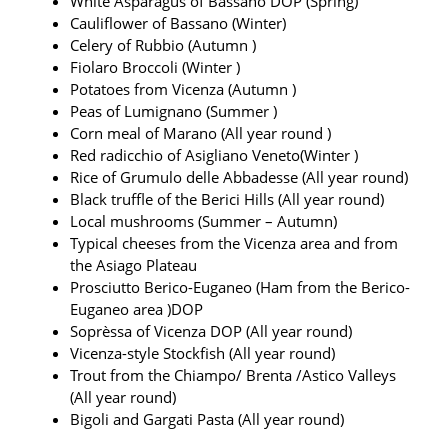
White Asparagus of Bassano DOP (Spring)
Cauliflower of Bassano (Winter)
Celery of Rubbio (Autumn )
Fiolaro Broccoli (Winter )
Potatoes from Vicenza (Autumn )
Peas of Lumignano (Summer )
Corn meal of Marano (All year round )
Red radicchio of Asigliano Veneto(Winter )
Rice of Grumulo delle Abbadesse (All year round)
Black truffle of the Berici Hills (All year round)
Local mushrooms (Summer – Autumn)
Typical cheeses from the Vicenza area and from
the Asiago Plateau
Prosciutto Berico-Euganeo (Ham from the Berico-
Euganeo area )DOP
Soprèssa of Vicenza DOP (All year round)
Vicenza-style Stockfish (All year round)
Trout from the Chiampo/ Brenta /Astico Valleys
(All year round)
Bigoli and Gargati Pasta (All year round)