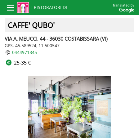
I RISTORATORI DI
Toggle
navigation
VICENZA
CAFFE' QUBO'
VIA A. MEUCCI, 44 - 36030 COSTABISSARA (VI)
GPS: 45.589524, 11.500547
0444971845
25-35 €