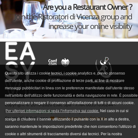
Are you a Restaurant Owner ?
Join the Ristoratori di Vicenza group and
increase your online visibility
Questo sito utilizza i cookie tecnici, i cookie analytics e, previo consenso
dell'utente, anche cookie di profilazione di terze parti, al fine di mostrare
messaggi pubblicitari in linea con le preferenze manifestate dall'utente stesso
nell'ambito dell'utilizzo delle funzionalità e della navigazione in rete. È possibile
personalizzare o negare il consenso all'installazione di tutti o di alcuni cookie.
Copyright © 2010-2026 Esac Spa - P.IVA 00331890244 -
sitemap -
Privacy policy
Cookie policy
Per ulteriori informazioni si veda l'informativa sui cookie.
Nel caso in cui si
Creatività & Sviluppo
Web Agency by Telemar
scelga di chiudere il banner utilizzando il pulsante con la X in alto a destra,
saranno mantenute le impostazioni predefinite che non consentono l'utilizzo di
cookie o altri strumenti di tracciamento diversi dai tecnici. Per la nostra